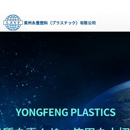
スチック）有限公司
www.yf-packaging.com
莱州永豊塑料（ブラスチック）有限公司
ww
ホームペ