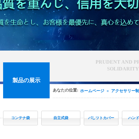
PRUDENT AND PR
SOLIDARITY 
製品の展示
あなたの位置:
ホームページ
アクセサリー
≡
コンテナ袋
自立式袋
パしツトカバー
ハン