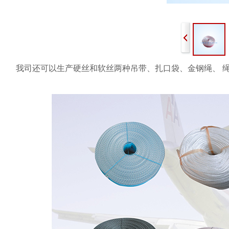
我司还可以生产硬丝和软丝两种
吊带、扎口袋、金钢绳、 