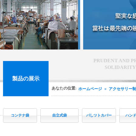
PRUDENT AND PR
SOLIDARITY 
製品の展示
あなたの位置:
ホームページ
アクセサリー
≡
コンテナ袋
自立式袋
パしツトカバー
ハン