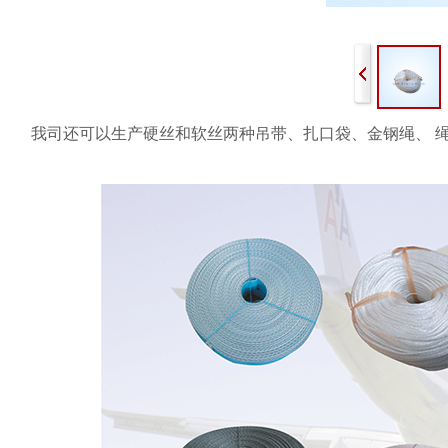
我司还可以生产硬丝和软丝两种
吊带、扎口袋、金钢绳、 