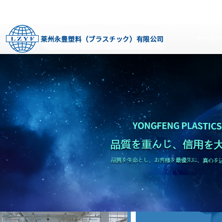
ラスチック）有限公司
www.yf-packaging.com
莱州永豊塑料（ブラスチック）有限公司
ホームペ