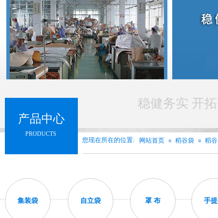
稳健务实 开拓
产品中心
PRODUCTS
您现在所在的位置:
网站首页
稻谷袋
稻谷
≡
≡
集装袋
自立袋
罩 布
手提